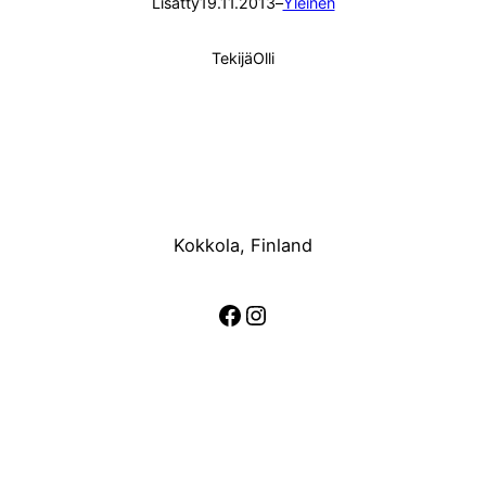
Lisätty
19.11.2013
–
Yleinen
Tekijä
Olli
Kokkola, Finland
Facebook
Instagram