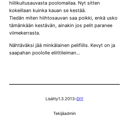
hiilikuitusauvasta poolomailaa. Nyt sitten
kokeillaan kuinka kauan se kestää.
Tiedän miten hiihtosauvan saa poikki, enkä usko
tämänkään kestävän, ainakin jos pelit paranee
viimekerrasta.
Nähtäväksi jää minkälainen pelifiilis. Kevyt on ja
saapahan poololle eliittileiman…
Lisätty
1.3.2013
–
DIY
Tekijä
admin