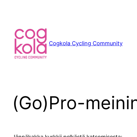
Siirry
sisältöön
Cogkola Cycling Community
(Go)Pro-meini
Jännäkakka kurkkii pelkästä katsomisesta: