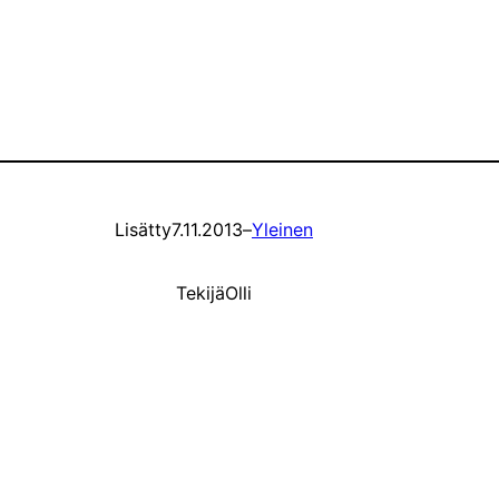
Lisätty
7.11.2013
–
Yleinen
Tekijä
Olli