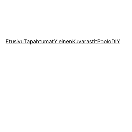
Etusivu
Tapahtumat
Yleinen
Kuvarastit
Poolo
DIY