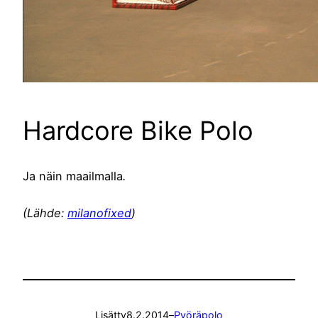
Hardcore Bike Polo
Ja näin maailmalla
.
(Lähde:
milanofixed
)
Lisätty
8.2.2014
–
Pyöräpolo