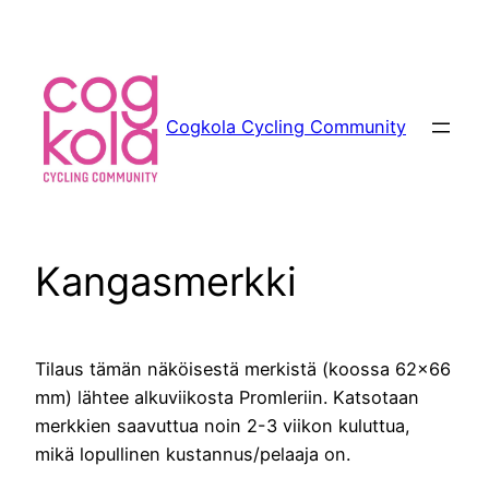
Siirry
sisältöön
Cogkola Cycling Community
Kangasmerkki
Tilaus tämän näköisestä merkistä (koossa 62×66
mm) lähtee alkuviikosta Promleriin.
Katsotaan
merkkien saavuttua noin 2-3 viikon kuluttua,
mikä lopullinen kustannus/pelaaja on.