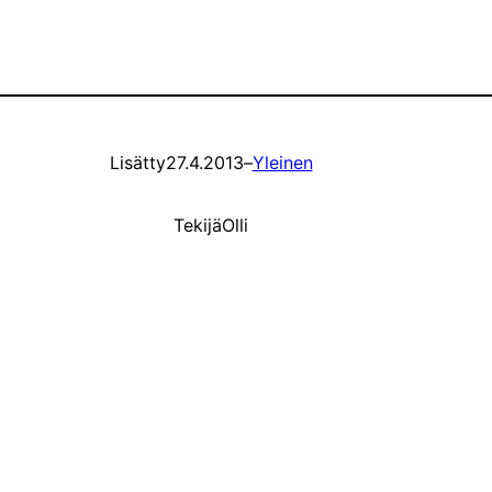
Lisätty
27.4.2013
–
Yleinen
Tekijä
Olli