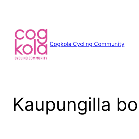
Siirry
sisältöön
Cogkola Cycling Community
Kaupungilla b