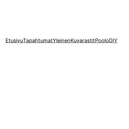
Etusivu
Tapahtumat
Yleinen
Kuvarastit
Poolo
DIY