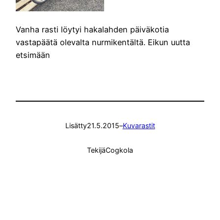
Vanha rasti löytyi hakalahden päiväkotia
vastapäätä olevalta nurmikentältä. Eikun uutta
etsimään
Lisätty
21.5.2015
–
Kuvarastit
Tekijä
Cogkola