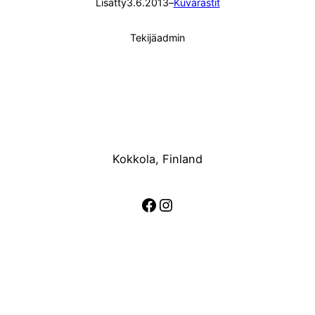
Lisätty
3.6.2013
–
Kuvarastit
Tekijä
admin
Kokkola, Finland
Facebook
Instagram