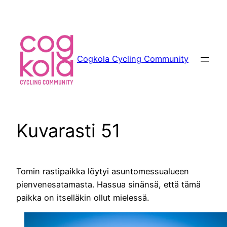
Siirry
sisältöön
Cogkola Cycling Community
Kuvarasti 51
Tomin rastipaikka löytyi asuntomessualueen
pienvenesatamasta. Hassua sinänsä, että tämä
paikka on itselläkin ollut mielessä.