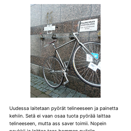
Uudessa laitetaan pyörät telineeseen ja painetta
kehiin. Setä ei vaan osaa tuota pyörää laittaa
telineeseen, mutta ass saver toimii. Nopein
noukkii ja laittaa taas homman pyöriin.