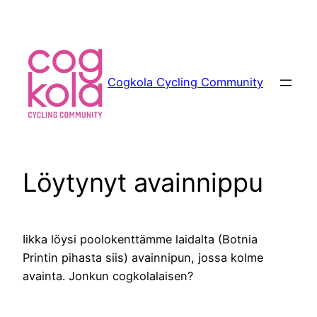
Siirry
sisältöön
Cogkola Cycling Community
Löytynyt avainnippu
Iikka löysi poolokenttämme laidalta (Botnia
Printin pihasta siis) avainnipun, jossa kolme
avainta. Jonkun cogkolalaisen?