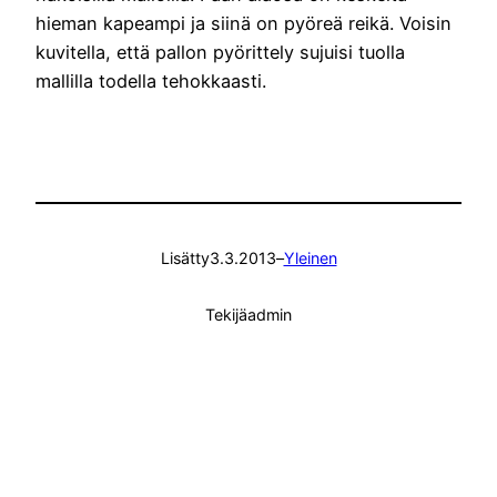
hieman kapeampi ja siinä on pyöreä reikä. Voisin
kuvitella, että pallon pyörittely sujuisi tuolla
mallilla todella tehokkaasti.
Lisätty
3.3.2013
–
Yleinen
Tekijä
admin