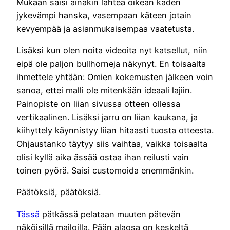
Mukaan saisi ainakin lähteä oikean käden
jykevämpi hanska, vasempaan käteen jotain
kevyempää ja asianmukaisempaa vaatetusta.
Lisäksi kun olen noita videoita nyt katsellut, niin
eipä ole paljon bullhorneja näkynyt. En toisaalta
ihmettele yhtään: Omien kokemusten jälkeen voin
sanoa, ettei malli ole mitenkään ideaali lajiin.
Painopiste on liian sivussa otteen ollessa
vertikaalinen. Lisäksi jarru on liian kaukana, ja
kiihyttely käynnistyy liian hitaasti tuosta otteesta.
Ohjaustanko täytyy siis vaihtaa, vaikka toisaalta
olisi kyllä aika ässää ostaa ihan reilusti vain
toinen pyörä. Saisi customoida enemmänkin.
Päätöksiä, päätöksiä.
Tässä
pätkässä pelataan muuten pätevän
näköisillä mailoilla. Pään alaosa on keskeltä