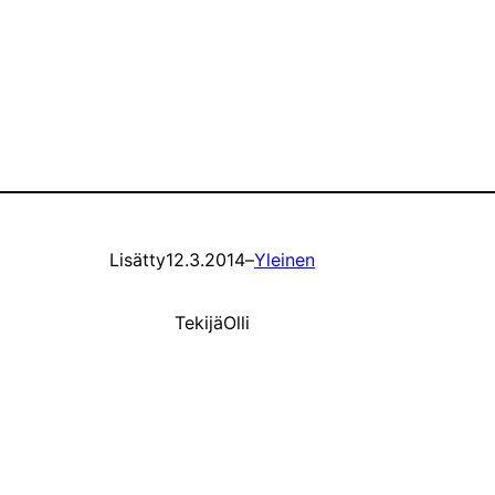
Lisätty
12.3.2014
–
Yleinen
Tekijä
Olli