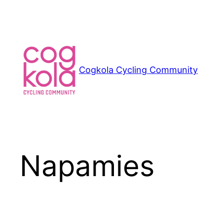
Siirry
sisältöön
Cogkola Cycling Community
Napamies