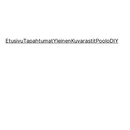
Etusivu
Tapahtumat
Yleinen
Kuvarastit
Poolo
DIY