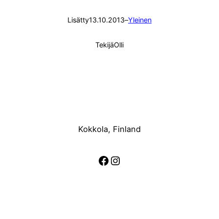
Lisätty
13.10.2013
–
Yleinen
Tekijä
Olli
Kokkola, Finland
Facebook
Instagram