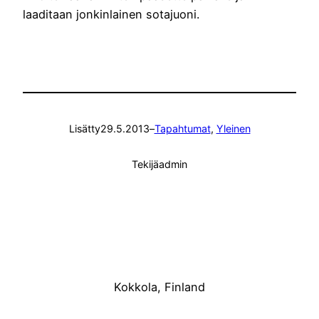
laaditaan jonkinlainen sotajuoni.
Lisätty
29.5.2013
–
Tapahtumat
, 
Yleinen
Tekijä
admin
Kokkola, Finland