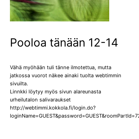
Pooloa tänään 12-14
Vähä myöhään tuli tänne ilmotettua, mutta
jatkossa vuorot näkee ainaki tuolta webtimmin
sivuilta.
Linnkki löytyy myös sivun alareunasta
urheilutalon salivaraukset
http://webtimmi.kokkola.fi/login.do?
loginName=GUEST&password=GUEST&roomPartId=72