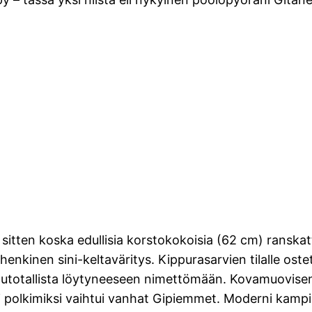
 sitten koska edullisia korstokokoisia (62 cm) ranskat
-henkinen sini-keltaväritys. Kippurasarvien tilalle os
totallista löytyneeseen nimettömään. Kovamuovisen(!
i polkimiksi vaihtui vanhat Gipiemmet. Moderni kampi