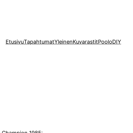
Etusivu
Tapahtumat
Yleinen
Kuvarastit
Poolo
DIY
ne Champion 1985: