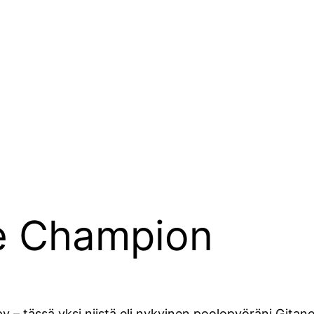
ne Champion
py – tässä yksi niistä eli nykyinen poolopyöräni Gita