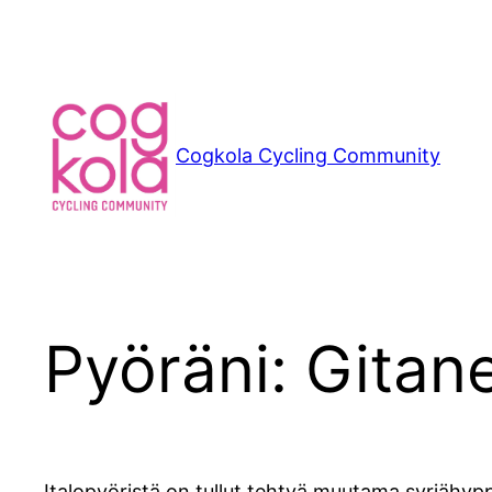
Siirry
sisältöön
Cogkola Cycling Community
Pyöräni: Gita
Italopyöristä on tullut tehtyä muutama syrjähyp