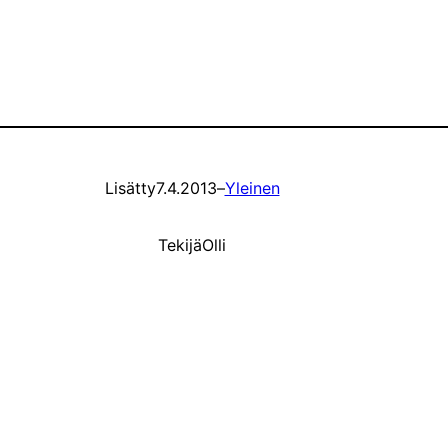
Lisätty
7.4.2013
–
Yleinen
Tekijä
Olli