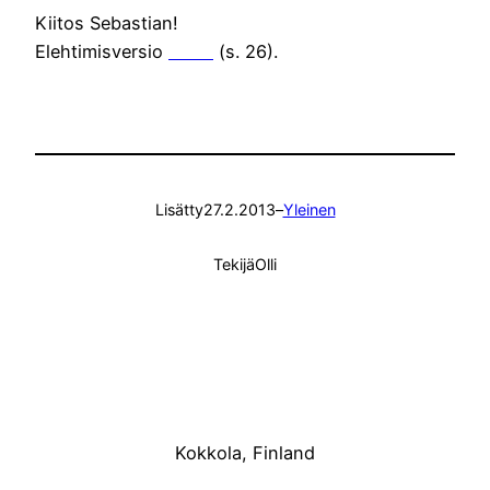
Kiitos Sebastian!
Elehtimisversio
täällä
(s. 26).
Lisätty
27.2.2013
–
Yleinen
Tekijä
Olli
Kokkola, Finland