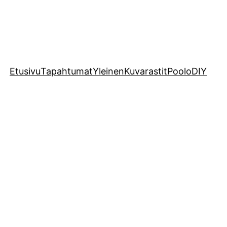
Etusivu
Tapahtumat
Yleinen
Kuvarastit
Poolo
DIY