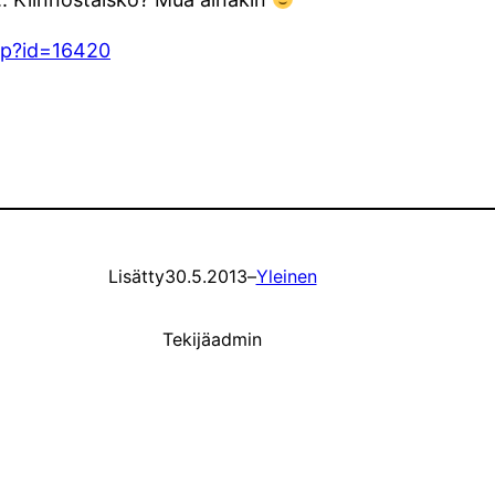
php?id=16420
Lisätty
30.5.2013
–
Yleinen
Tekijä
admin