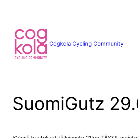
Siirry
sisältöön
Cogkola Cycling Community
SuomiGutz 29.
YV:ssä huutelivat tällaisesta 21km TÄYSII-ajoist