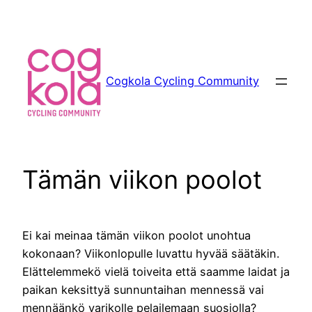
Siirry
sisältöön
Cogkola Cycling Community
Tämän viikon poolot
Ei kai meinaa tämän viikon poolot unohtua
kokonaan? Viikonlopulle luvattu hyvää säätäkin.
Elättelemmekö vielä toiveita että saamme laidat ja
paikan keksittyä sunnuntaihan mennessä vai
mennäänkö varikolle pelailemaan suosiolla?