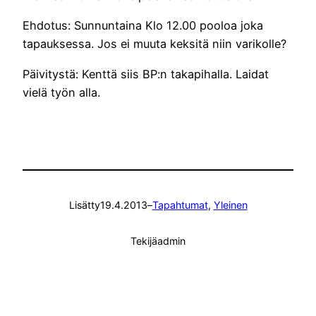
Ehdotus: Sunnuntaina Klo 12.00 pooloa joka
tapauksessa. Jos ei muuta keksitä niin varikolle?
Päivitystä: Kenttä siis BP:n takapihalla. Laidat
vielä työn alla.
Lisätty
19.4.2013
–
Tapahtumat
, 
Yleinen
Tekijä
admin