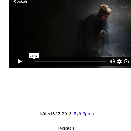
Lisätty
18.12.2013
–
Pyöräpolo
Tekijä
Olli