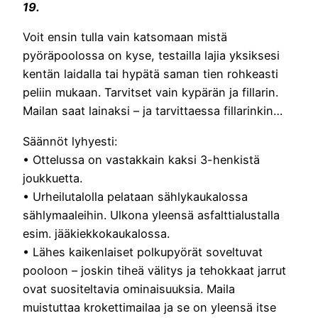
19.
Voit ensin tulla vain katsomaan mistä
pyöräpoolossa on kyse, testailla lajia yksiksesi
kentän laidalla tai hypätä saman tien rohkeasti
peliin mukaan. Tarvitset vain kypärän ja fillarin.
Mailan saat lainaksi – ja tarvittaessa fillarinkin…
Säännöt lyhyesti:
• Ottelussa on vastakkain kaksi 3-henkistä
joukkuetta.
• Urheilutalolla pelataan sählykaukalossa
sählymaaleihin. Ulkona yleensä asfalttialustalla
esim. jääkiekkokaukalossa.
• Lähes kaikenlaiset polkupyörät soveltuvat
pooloon – joskin tiheä välitys ja tehokkaat jarrut
ovat suositeltavia ominaisuuksia. Maila
muistuttaa krokettimailaa ja se on yleensä itse