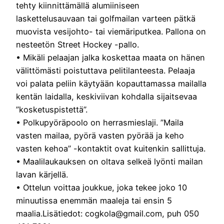
tehty kiinnittämällä alumiiniseen
laskettelusauvaan tai golfmailan varteen pätkä
muovista vesijohto- tai viemäriputkea. Pallona on
nesteetön Street Hockey -pallo.
• Mikäli pelaajan jalka koskettaa maata on hänen
välittömästi poistuttava pelitilanteesta. Pelaaja
voi palata peliin käytyään kopauttamassa mailalla
kentän laidalla, keskiviivan kohdalla sijaitsevaa
”kosketuspistettä”.
• Polkupyöräpoolo on herrasmieslaji. ”Maila
vasten mailaa, pyörä vasten pyörää ja keho
vasten kehoa” -kontaktit ovat kuitenkin sallittuja.
• Maalilaukauksen on oltava selkeä lyönti mailan
lavan kärjellä.
• Ottelun voittaa joukkue, joka tekee joko 10
minuutissa enemmän maaleja tai ensin 5
maalia.Lisätiedot: cogkola@gmail.com, puh 050