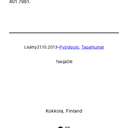
401 7961.
Lisätty
21.10.2013
–
Pyöräpolo
, 
Tapahtumat
Tekijä
Olli
Kokkola, Finland