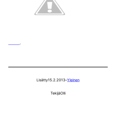
Täällä
.
Lisätty
15.2.2013
–
Yleinen
Tekijä
Olli