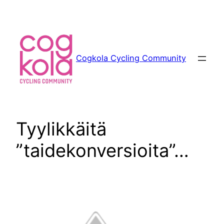
Siirry
sisältöön
Cogkola Cycling Community
Tyylikkäitä
”taidekonversioita”…