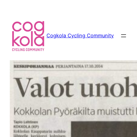
Siirry
sisältöön
Cogkola Cycling Community