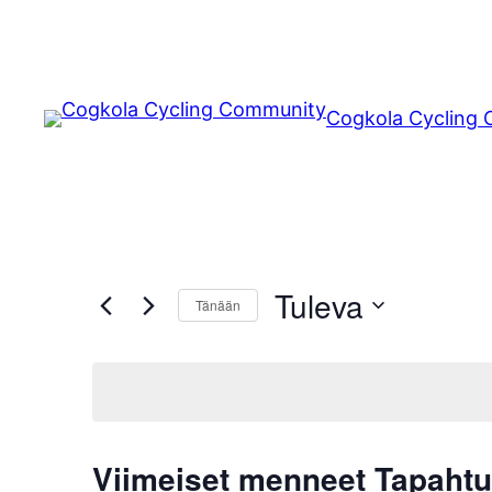
Cogkola Cycling
Tuleva
Tänään
Valitse
päivä.
Viimeiset menneet Tapaht