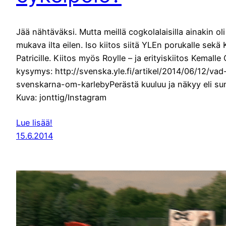
Jää nähtäväksi. Mutta meillä cogkolalaisilla ainakin ol
mukava ilta eilen. Iso kiitos siitä YLEn porukalle sekä K
Patricille. Kiitos myös Roylle – ja erityiskiitos Kemalle
kysymys: http://svenska.yle.fi/artikel/2014/06/12/vad
svenskarna-om-karlebyPerästä kuuluu ja näkyy eli sun
Kuva: jonttig/Instagram
Lue lisää!
15.6.2014