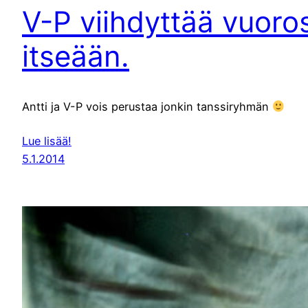
V-P viihdyttää vuoro
itseään.
Antti ja V-P vois perustaa jonkin tanssiryhmän
Lue lisää!
5.1.2014