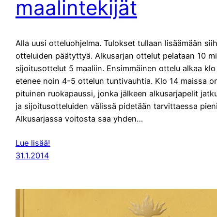
maalintekijät
Alla uusi otteluohjelma. Tulokset tullaan lisäämään sii
otteluiden päätyttyä. Alkusarjan ottelut pelataan 10 mi
sijoitusottelut 5 maaliin. Ensimmäinen ottelu alkaa klo
etenee noin 4-5 ottelun tuntivauhtia. Klo 14 maissa o
pituinen ruokapaussi, jonka jälkeen alkusarjapelit jatk
ja sijoitusotteluiden välissä pidetään tarvittaessa pien
Alkusarjassa voitosta saa yhden…
Lue lisää!
31.1.2014