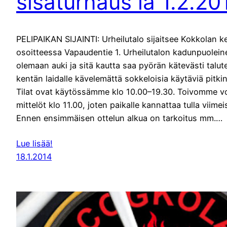
sisäturnaus la 1.2.20
PELIPAIKAN SIJAINTI: Urheilutalo sijaitsee Kokkolan 
osoitteessa Vapaudentie 1. Urheilutalon kadunpuoleine
olemaan auki ja sitä kautta saa pyörän kätevästi talut
kentän laidalle kävelemättä sokkeloisia käytäviä pitk
Tilat ovat käytössämme klo 10.00–19.30. Toivomme v
mittelöt klo 11.00, joten paikalle kannattaa tulla viime
Ennen ensimmäisen ottelun alkua on tarkoitus mm.…
Lue lisää!
18.1.2014