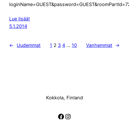
loginName=GUEST&password=GUEST&roomPartId=72
Lue lisää!
5.1.2014
←
Uudemmat
1
2
3
4
…
10
Vanhemmat
→
Kokkola, Finland
Facebook
Instagram